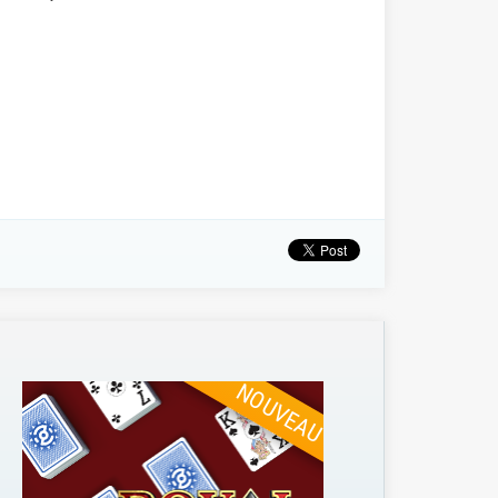
NOUVEAU