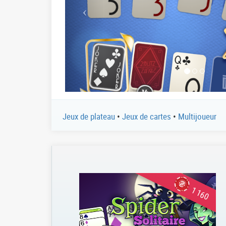
Jeux de plateau
•
Jeux de cartes
•
Multijoueur
1 160