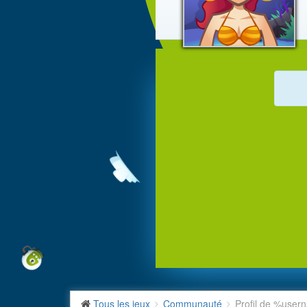
Tous les jeux
Communauté
Profil de %use