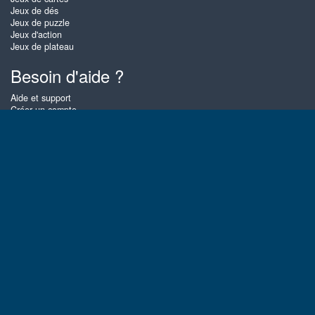
Jeux de dés
Jeux de puzzle
Jeux d'action
Jeux de plateau
Besoin d'aide ?
Aide et support
Créer un compte
Connexion
Mot de passe oublié
À propos de Zigiz
Sur Zigiz vous pouvez jouer gratuitement en ligne aux meilleurs jeux de
cartes, de plateau et puzzles, aussi souvent que vous le souhaitez ! Vous
pouvez également affronter d'autres joueurs Zigiz en mode multijoueurs.
Français
Gembly B.V.
Numéro de chambre de commerce : 59273046
E-mail de contact : support@gembly.com
www.zigiz.com © 2003 - 2026
♥
Jeux en ligne gratuits, jouez autant que vous le