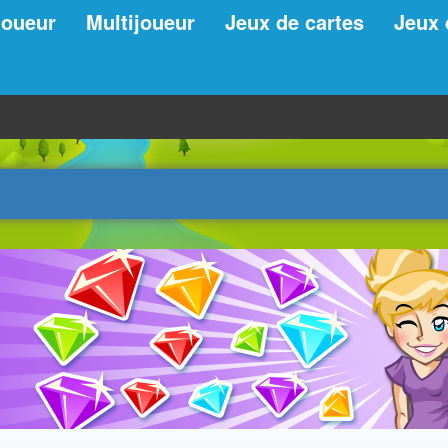
joueur
Multijoueur
Jeux de cartes
Jeux 