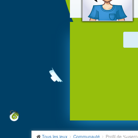
Tous les jeux
Communauté
Profil de %use