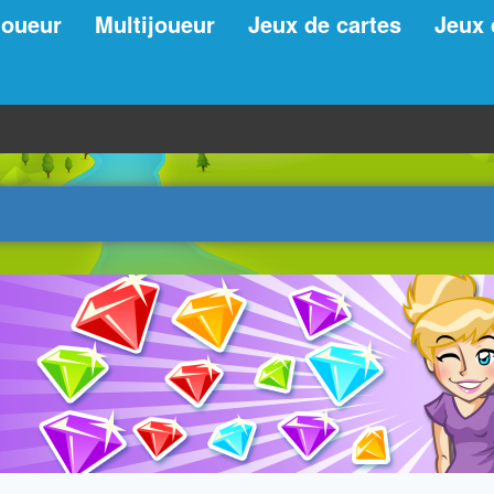
joueur
Multijoueur
Jeux de cartes
Jeux 