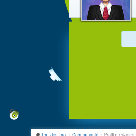
Tous les jeux
Communauté
Profil de %use