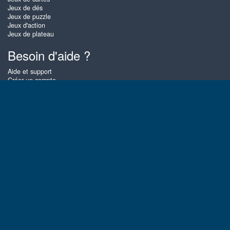
Jeux de dés
Jeux de puzzle
Jeux d'action
Jeux de plateau
Besoin d'aide ?
Aide et support
Créer un compte
Connexion
Mot de passe oublié
À propos de Zigiz
Sur Zigiz vous pouvez jouer gratuitement en ligne aux meilleurs jeux de
cartes, de plateau et puzzles, aussi souvent que vous le souhaitez ! Vous
pouvez également affronter d'autres joueurs Zigiz en mode multijoueurs.
Français
Gembly B.V.
Numéro de chambre de commerce : 59273046
E-mail de contact : support@gembly.com
www.zigiz.com © 2003 - 2026
♥
Jeux en ligne gratuits, jouez autant que vous le