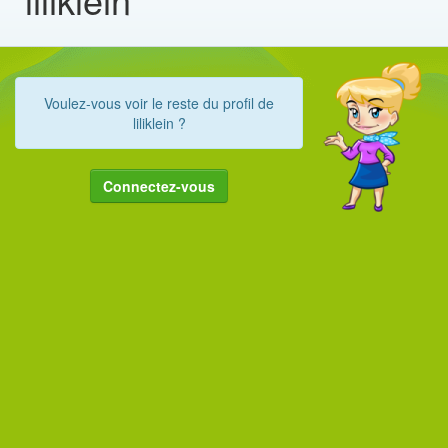
Voulez-vous voir le reste du profil de
liliklein ?
Connectez-vous