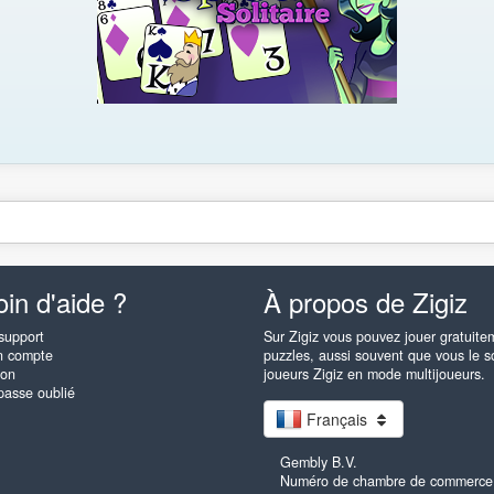
in d'aide ?
À propos de Zigiz
support
Sur Zigiz vous pouvez jouer gratuitem
n compte
puzzles, aussi souvent que vous le s
ion
joueurs Zigiz en mode multijoueurs.
passe oublié
Français
Gembly B.V.
Numéro de chambre de commerce