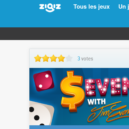
Tous les jeux
Un 
3
votes