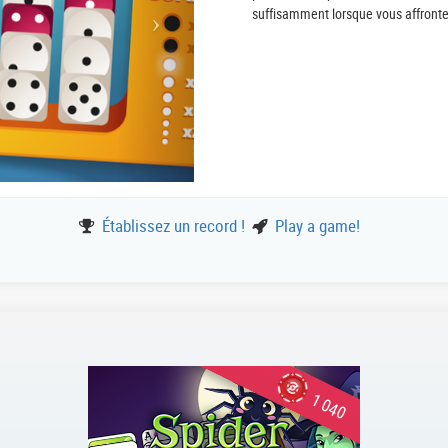
suffisamment lorsque vous affronte
Établissez un record !
Play a game!
1 040