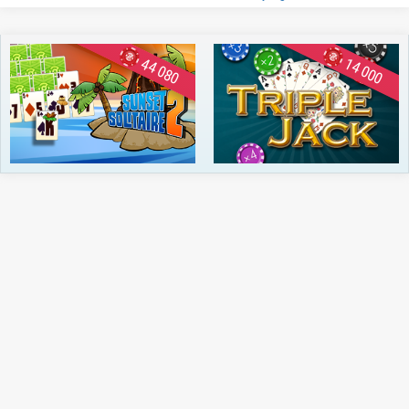
44 080
14 000