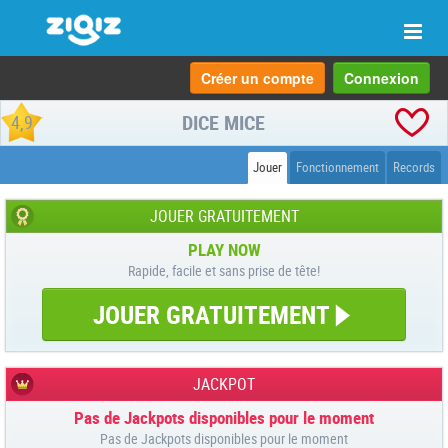
Navi
Créer un compte
Connexion
DICE MICE
4,9
Jouer
Fonctionnement
Records
JOUER GRATUITEMENT
PLAY NOW
Rapide, facile et sans prise de tête!
JOUER GRATUITEMENT
JACKPOT
Pas de Jackpots disponibles pour le moment
Pas de Jackpots disponibles pour le moment