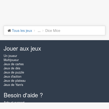
Tous les jeux
...
Dice Mice
Jouer aux jeux
Un joueur
Multijoueur
Jeux de cartes
Jeux de dés
Jeux de puzzle
Jeux d'action
Jeux de plateau
Jeux de Yam's
Besoin d'aide ?
Aide et support
Créer un compte