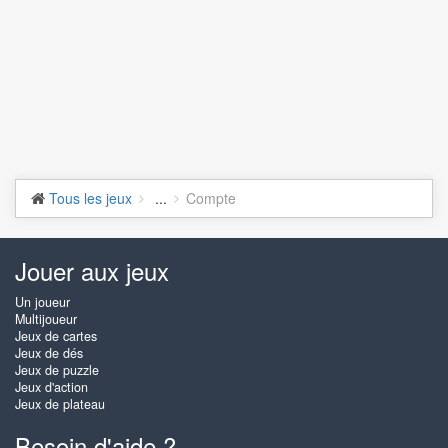
Tous les jeux
...
Compte
Jouer aux jeux
Un joueur
Multijoueur
Jeux de cartes
Jeux de dés
Jeux de puzzle
Jeux d'action
Jeux de plateau
Besoin d'aide ?