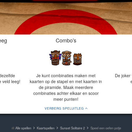
eeg
Combo's
dezelfde
Je kunt combinaties maken met
De joker
 veld leeg!
kaarten op de stapel en met kaarten in
de piramide. Maak meerdere
combinaties achter elkaar en scoor
meer punten!
verberg speluitleg
Alle spellen
Kaartspellen
Sunset Solitaire 2
Speel een oefen potje