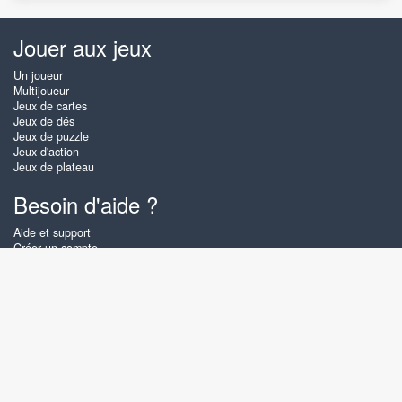
Jouer aux jeux
Un joueur
Multijoueur
Jeux de cartes
Jeux de dés
Jeux de puzzle
Jeux d'action
Jeux de plateau
Besoin d'aide ?
Aide et support
Créer un compte
Connexion
Mot de passe oublié
À propos de Zigiz
Sur Zigiz vous pouvez jouer gratuitement en ligne aux meilleurs jeux de
cartes, de plateau et puzzles, aussi souvent que vous le souhaitez ! Vous
pouvez également affronter d'autres joueurs Zigiz en mode multijoueurs.