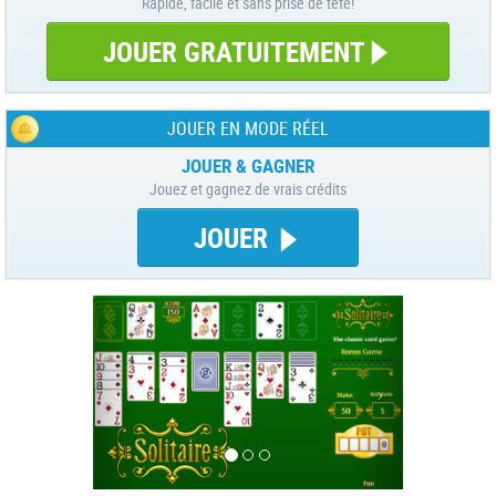
Rapide, facile et sans prise de tête!
JOUER GRATUITEMENT
JOUER EN MODE RÉEL
JOUER & GAGNER
Jouez et gagnez de vrais crédits
JOUER