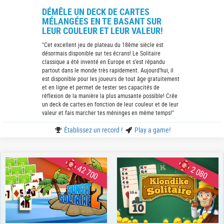
DÉMÊLE UN DECK DE CARTES
MÉLANGÉES EN TE BASANT SUR
LEUR COULEUR ET LEUR VALEUR!
"Cet excellent jeu de plateau du 18ème siècle est
désormais disponible sur tes écrans! Le Solitaire
classique a été inventé en Europe et s'est répandu
partout dans le monde très rapidement. Aujourd'hui, il
est disponible pour les joueurs de tout âge gratuitement
et en ligne et permet de tester ses capacités de
réflexion de la manière la plus amusante possible! Crée
un deck de cartes en fonction de leur couleur et de leur
valeur et fais marcher tes méninges en même temps!"
Établissez un record !
Play a game!
42 700
2 080